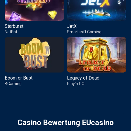
Starburst
JetX
NetEnt
Smartsoft Gaming
Boom or Bust
Legacy of Dead
BGaming
Play'n GO
Casino Bewertung EUcasino