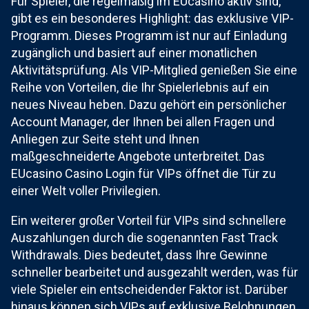
Für Spieler, die regelmäßig im EUcasino aktiv sind,
gibt es ein besonderes Highlight: das exklusive VIP-
Programm. Dieses Programm ist nur auf Einladung
zugänglich und basiert auf einer monatlichen
Aktivitätsprüfung. Als VIP-Mitglied genießen Sie eine
Reihe von Vorteilen, die Ihr Spielerlebnis auf ein
neues Niveau heben. Dazu gehört ein persönlicher
Account Manager, der Ihnen bei allen Fragen und
Anliegen zur Seite steht und Ihnen
maßgeschneiderte Angebote unterbreitet. Das
EUcasino Casino Login für VIPs öffnet die Tür zu
einer Welt voller Privilegien.
Ein weiterer großer Vorteil für VIPs sind schnellere
Auszahlungen durch die sogenannten Fast Track
Withdrawals. Dies bedeutet, dass Ihre Gewinne
schneller bearbeitet und ausgezahlt werden, was für
viele Spieler ein entscheidender Faktor ist. Darüber
hinaus können sich VIPs auf exklusive Belohnungen,