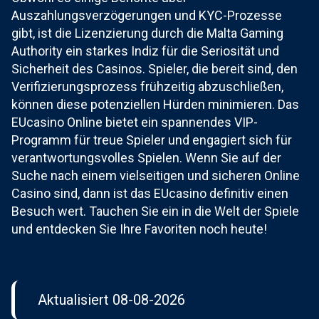
Auszahlungsverzögerungen und KYC-Prozesse
gibt, ist die Lizenzierung durch die Malta Gaming
Authority ein starkes Indiz für die Seriosität und
Sicherheit des Casinos. Spieler, die bereit sind, den
Verifizierungsprozess frühzeitig abzuschließen,
können diese potenziellen Hürden minimieren. Das
EUcasino Online bietet ein spannendes VIP-
Programm für treue Spieler und engagiert sich für
verantwortungsvolles Spielen. Wenn Sie auf der
Suche nach einem vielseitigen und sicheren Online
Casino sind, dann ist das EUcasino definitiv einen
Besuch wert. Tauchen Sie ein in die Welt der Spiele
und entdecken Sie Ihre Favoriten noch heute!
Aktualisiert 08-08-2026