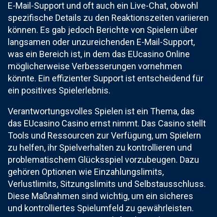
E-Mail-Support und oft auch ein Live-Chat, obwohl
spezifische Details zu den Reaktionszeiten variieren
können. Es gab jedoch Berichte von Spielern über
langsamen oder unzureichenden E-Mail-Support,
was ein Bereich ist, in dem das EUcasino Online
möglicherweise Verbesserungen vornehmen
könnte. Ein effizienter Support ist entscheidend für
ein positives Spielerlebnis.
Verantwortungsvolles Spielen ist ein Thema, das
das EUcasino Casino ernst nimmt. Das Casino stellt
Tools und Ressourcen zur Verfügung, um Spielern
zu helfen, ihr Spielverhalten zu kontrollieren und
problematischem Glücksspiel vorzubeugen. Dazu
gehören Optionen wie Einzahlungslimits,
Verlustlimits, Sitzungslimits und Selbstausschluss.
Diese Maßnahmen sind wichtig, um ein sicheres
und kontrolliertes Spielumfeld zu gewährleisten.