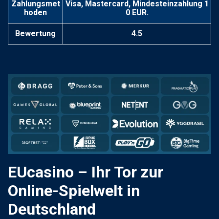
Zahlungsmet
Visa, Mastercard, Mindesteinzahlung 1
hoden
0 EUR.
Bewertung
4.5
EUcasino – Ihr Tor zur
Online-Spielwelt in
Deutschland