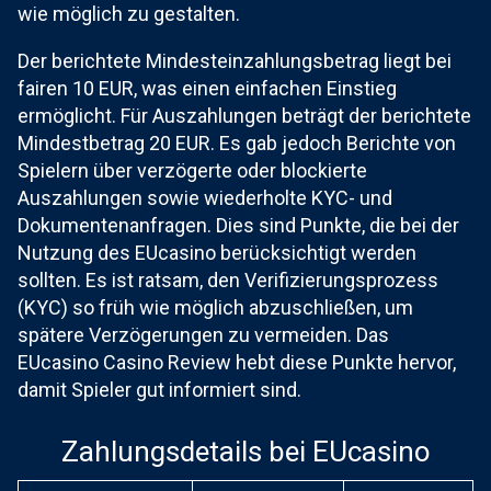
wie möglich zu gestalten.
Der berichtete Mindesteinzahlungsbetrag liegt bei
fairen 10 EUR, was einen einfachen Einstieg
ermöglicht. Für Auszahlungen beträgt der berichtete
Mindestbetrag 20 EUR. Es gab jedoch Berichte von
Spielern über verzögerte oder blockierte
Auszahlungen sowie wiederholte KYC- und
Dokumentenanfragen. Dies sind Punkte, die bei der
Nutzung des EUcasino berücksichtigt werden
sollten. Es ist ratsam, den Verifizierungsprozess
(KYC) so früh wie möglich abzuschließen, um
spätere Verzögerungen zu vermeiden. Das
EUcasino Casino Review hebt diese Punkte hervor,
damit Spieler gut informiert sind.
Zahlungsdetails bei EUcasino