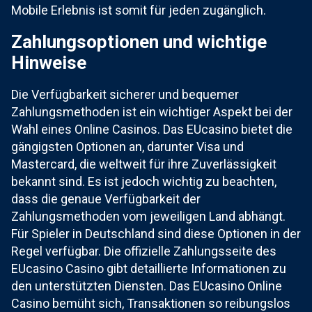
Mobile Erlebnis ist somit für jeden zugänglich.
Zahlungsoptionen und wichtige
Hinweise
Die Verfügbarkeit sicherer und bequemer
Zahlungsmethoden ist ein wichtiger Aspekt bei der
Wahl eines Online Casinos. Das EUcasino bietet die
gängigsten Optionen an, darunter Visa und
Mastercard, die weltweit für ihre Zuverlässigkeit
bekannt sind. Es ist jedoch wichtig zu beachten,
dass die genaue Verfügbarkeit der
Zahlungsmethoden vom jeweiligen Land abhängt.
Für Spieler in Deutschland sind diese Optionen in der
Regel verfügbar. Die offizielle Zahlungsseite des
EUcasino Casino gibt detaillierte Informationen zu
den unterstützten Diensten. Das EUcasino Online
Casino bemüht sich, Transaktionen so reibungslos