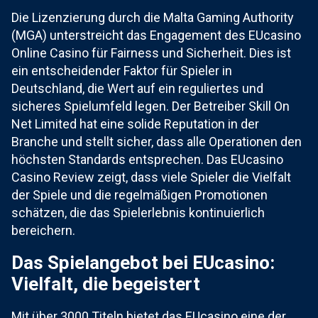
Die Lizenzierung durch die Malta Gaming Authority
(MGA) unterstreicht das Engagement des EUcasino
Online Casino für Fairness und Sicherheit. Dies ist
ein entscheidender Faktor für Spieler in
Deutschland, die Wert auf ein reguliertes und
sicheres Spielumfeld legen. Der Betreiber Skill On
Net Limited hat eine solide Reputation in der
Branche und stellt sicher, dass alle Operationen den
höchsten Standards entsprechen. Das EUcasino
Casino Review zeigt, dass viele Spieler die Vielfalt
der Spiele und die regelmäßigen Promotionen
schätzen, die das Spielerlebnis kontinuierlich
bereichern.
Das Spielangebot bei EUcasino:
Vielfalt, die begeistert
Mit über 3000 Titeln bietet das EUcasino eine der