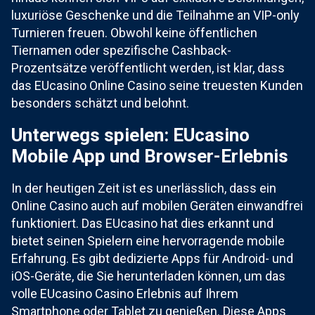
luxuriöse Geschenke und die Teilnahme an VIP-only
Turnieren freuen. Obwohl keine öffentlichen
Tiernamen oder spezifische Cashback-
Prozentsätze veröffentlicht werden, ist klar, dass
das EUcasino Online Casino seine treuesten Kunden
besonders schätzt und belohnt.
Unterwegs spielen: EUcasino
Mobile App und Browser-Erlebnis
In der heutigen Zeit ist es unerlässlich, dass ein
Online Casino auch auf mobilen Geräten einwandfrei
funktioniert. Das EUcasino hat dies erkannt und
bietet seinen Spielern eine hervorragende mobile
Erfahrung. Es gibt dedizierte Apps für Android- und
iOS-Geräte, die Sie herunterladen können, um das
volle EUcasino Casino Erlebnis auf Ihrem
Smartphone oder Tablet zu genießen. Diese Apps